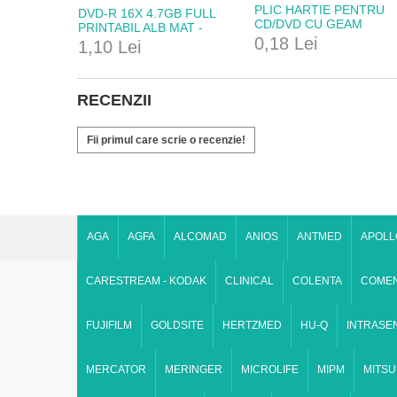
PLIC HARTIE PENTRU
DVD-R 16X 4.7GB FULL
CD/DVD CU GEAM
PRINTABIL ALB MAT -
TRANSPARENT SI
0,18 Lei
HERTZMED
1,10 Lei
CLAPETA INCHIDERE
RECENZII
Fii primul care scrie o recenzie!
AGA
AGFA
ALCOMAD
ANIOS
ANTMED
APOLL
CARESTREAM - KODAK
CLINICAL
COLENTA
COME
FUJIFILM
GOLDSITE
HERTZMED
HU-Q
INTRASE
MERCATOR
MERINGER
MICROLIFE
MIPM
MITSU