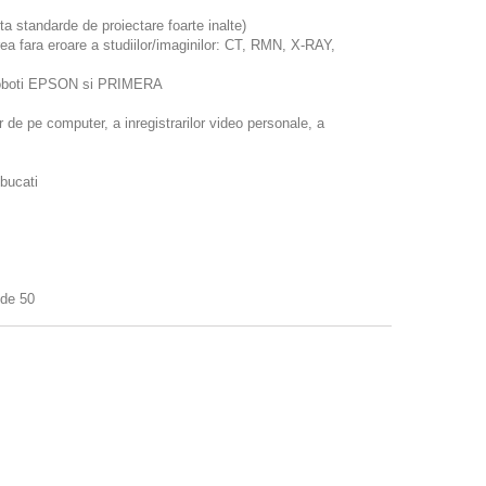
ta standarde de proiectare foarte inalte)
 fara eroare a studiilor/imaginilor: CT, RMN, X-RAY,
iv roboti EPSON si PRIMERA
 de pe computer, a inregistrarilor video personale, a
 bucati
 de 50