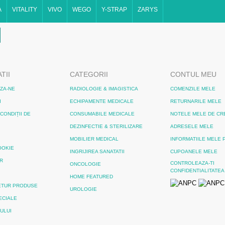
A
VITALITY
VIVO
WEGO
Y-STRAP
ZARYS
TII
CATEGORII
CONTUL MEU
ZA-NE
RADIOLOGIE & IMAGISTICA
COMENZILE MELE
I
ECHIPAMENTE MEDICALE
RETURNARILE MELE
CONDIȚII DE
CONSUMABILE MEDICALE
NOTELE MELE DE CR
DEZINFECTIE & STERILIZARE
ADRESELE MELE
MOBILIER MEDICAL
INFORMATIILE MELE
OOKIE
INGRIJIREA SANATATII
CUPOANELE MELE
R
CONTROLEAZA-TI
ONCOLOGIE
CONFIDENTIALITATEA
HOME FEATURED
RETUR PRODUSE
UROLOGIE
ECIALE
-ULUI