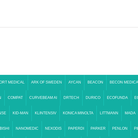
ORT MEDICAL
ARK OF SWEDEN
AYCAN
BEACON
BECON MEDICA
N
COMPAT
CURVEBEAM AI
DRTECH
DURICO
ECOFUNDA
E
NSE
KID-MAN
KLINTENSIV
KONICA MINOLTA
LITTMANN
MADA
BISHI
NANOMEDIC
NEXODIS
PAPERDI
PARKER
PENLON
P