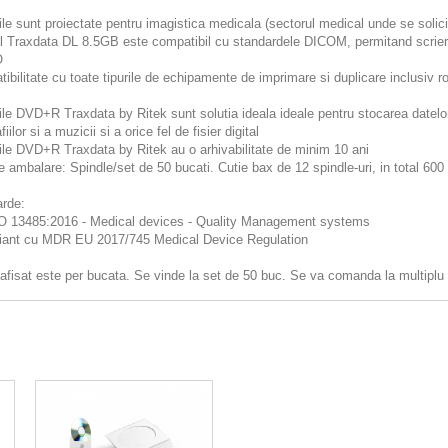
ile sunt proiectate pentru imagistica medicala (sectorul medical unde se solici
 Traxdata DL 8.5GB este compatibil cu standardele DICOM, permitand scrierea
O
ibilitate cu toate tipurile de echipamente de imprimare si duplicare inclus
ile DVD+R Traxdata by Ritek sunt solutia ideala ideale pentru stocarea datelor
fiilor si a muzicii si a orice fel de fisier digital
ile DVD+R Traxdata by Ritek au o arhivabilitate de minim 10 ani
 ambalare: Spindle/set de 50 bucati. Cutie bax de 12 spindle-uri, in total 600
rde:
 13485:2016 - Medical devices - Quality Management systems
ant cu MDR EU 2017/745 Medical Device Regulation
 afisat este per bucata. Se vinde la set de 50 buc. Se va comanda la multiplu