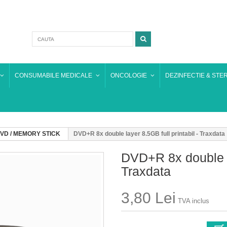
CONSUMABILE MEDICALE
ONCOLOGIE
DEZINFECTIE & STER
DVD / MEMORY STICK
DVD+R 8x double layer 8.5GB full printabil - Traxdata
DVD+R 8x double la
Traxdata
3,80 Lei
TVA inclus