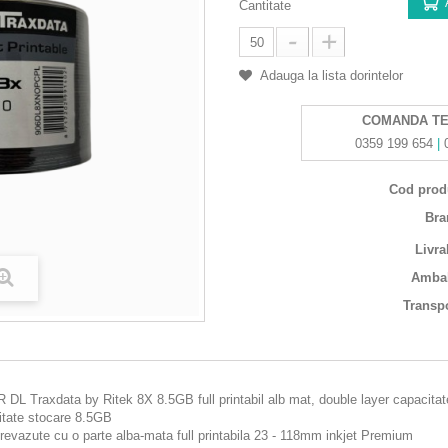
Cantitate
-
+
Adauga la lista dorintelor
COMANDA TE
0359 199 654
|
Cod prod
Bra
Livra
Ambal
Transp
DL Traxdata by Ritek 8X 8.5GB full printabil alb mat, double layer capacita
tate stocare 8.5GB
revazute cu o parte alba-mata full printabila 23 - 118mm inkjet Premium