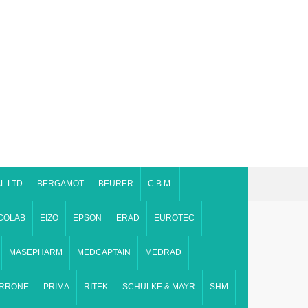
L LTD
BERGAMOT
BEURER
C.B.M.
COLAB
EIZO
EPSON
ERAD
EUROTEC
MASEPHARM
MEDCAPTAIN
MEDRAD
IRRONE
PRIMA
RITEK
SCHULKE & MAYR
SHM