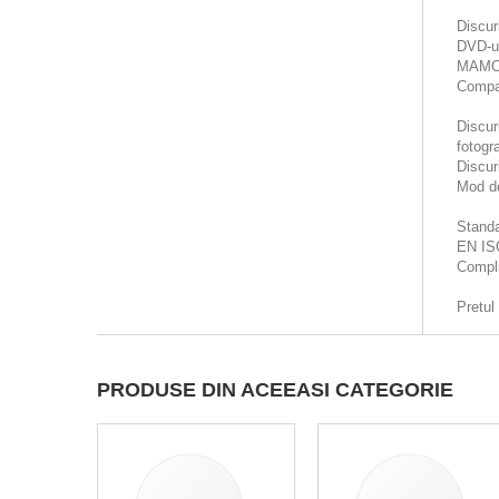
Discur
DVD-ul
MAM
Compat
Discur
fotogra
Discur
Mod de
Standa
EN ISO
Compli
Pretul
PRODUSE DIN ACEEASI CATEGORIE