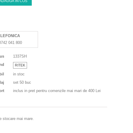
ADAUGA IN COS
LEFONICA
0742 041 800
us
1337SH
nd
RITEK
bil
in stoc
aj
set 50 buc
ort
inclus in pret pentru comenzile mai mari de 400 Lei
te stocare mai mare.