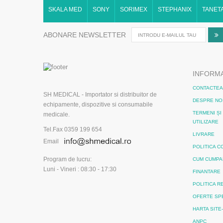
SKALA MED
SONY
SORIMEX
STEPHANIX
TANET
ABONARE NEWSLETTER
INFORMA
CONTACTEA
SH MEDICAL - Importator si distribuitor de
DESPRE NO
echipamente, dispozitive si consumabile
TERMENI ȘI 
medicale.
UTILIZARE
Tel.Fax 0359 199 654
LIVRARE
Email
POLITICA C
Program de lucru:
CUM CUMPA
Luni - Vineri : 08:30 - 17:30
FINANTARE
POLITICA 
OFERTE SP
HARTA SITE
ANPC