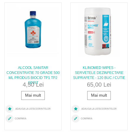
ALCOOL SANITAR
KLINOMED WIPES -
CONCENTRATIE 70 GRADE 500
SERVETELE DEZINFECTARE
ML PRODUS BIOCID TP1 TP2
SUPRAFETE - 120 BUC / CUTIE
SPIRT
4,50 Lei
65,00 Lei
Mai mult
Mai mult
ADAUGA LA LISTA DORINTELOR
ADAUGA LA LISTA DORINTELOR
COMPARA
COMPARA