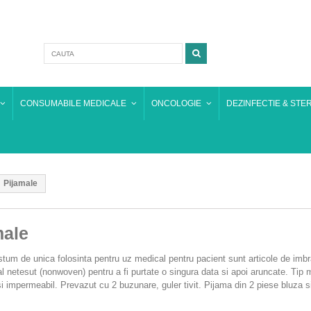
CONSUMABILE MEDICALE
ONCOLOGIE
DEZINFECTIE & STER
Pijamale
male
tum de unica folosinta pentru uz medical pentru pacient sunt articole de im
al netesut (nonwoven) pentru a fi purtate o singura data si apoi aruncate. Tip
 si impermeabil. Prevazut cu 2 buzunare, guler tivit. Pijama din 2 piese bluza s