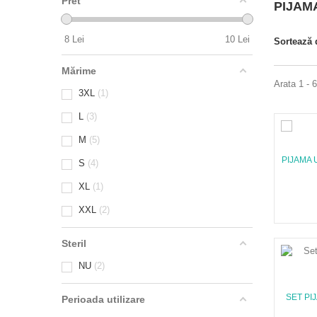
Pret
PIJAM
8
Lei
10
Lei
Sortează
Mărime
Arata 1 - 
3XL
1
L
3
M
5
PIJAMA 
S
4
XL
1
XXL
2
Steril
NU
2
SET PI
Perioada utilizare