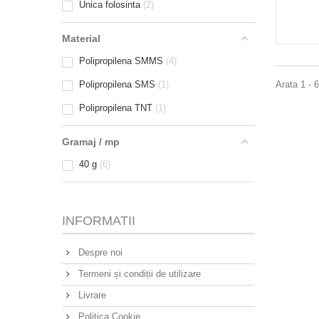
Unica folosinta
2
Material
Polipropilena SMMS
4
Polipropilena SMS
1
Arata 1 - 
Polipropilena TNT
1
Gramaj / mp
40 g
6
INFORMATII
Despre noi
Termeni și condiții de utilizare
Livrare
Politica Cookie