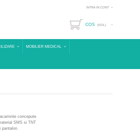
INTRA IN CONT
COS
(GOL)
ILIZARE
MOBILIER MEDICAL
bracaminte concepute
 material SMS si TNT
i pantalon.