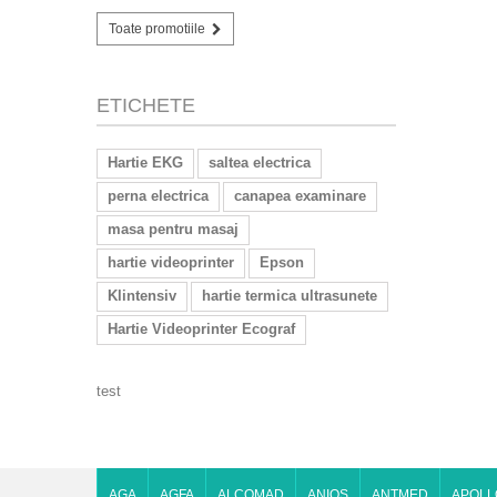
Toate promotiile
ETICHETE
Hartie EKG
saltea electrica
perna electrica
canapea examinare
masa pentru masaj
hartie videoprinter
Epson
Klintensiv
hartie termica ultrasunete
Hartie Videoprinter Ecograf
test
AGA
AGFA
ALCOMAD
ANIOS
ANTMED
APOLL