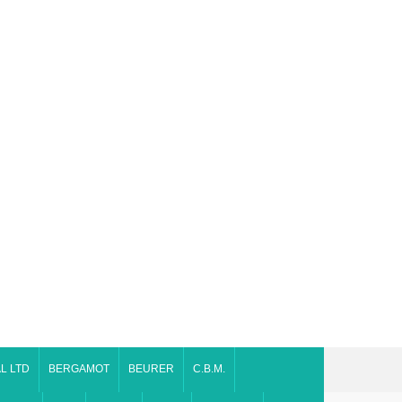
L LTD
BERGAMOT
BEURER
C.B.M.