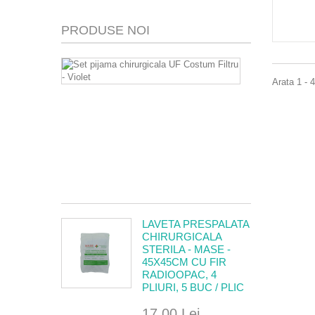
PRODUSE NOI
SET
PIJAMA
Arata 1 - 
CHIRURGIC
UF
COSTUM
FILTRU
-
VIOLET
9,50 Lei
LAVETA PRESPALATA
CHIRURGICALA
STERILA - MASE -
45X45CM CU FIR
RADIOOPAC, 4
PLIURI, 5 BUC / PLIC
17,00 Lei