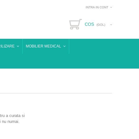
INTRA IN CONT
COS
(GOL)
ILIZARE
MOBILIER MEDICAL
tru a curata si
si nu numai.