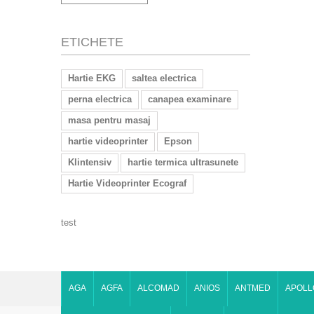
ETICHETE
Hartie EKG
saltea electrica
perna electrica
canapea examinare
masa pentru masaj
hartie videoprinter
Epson
Klintensiv
hartie termica ultrasunete
Hartie Videoprinter Ecograf
test
AGA
AGFA
ALCOMAD
ANIOS
ANTMED
APOLL