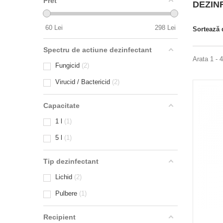
Pret
DEZIN
60
Lei
298
Lei
Sortează
Spectru de actiune dezinfectant
Arata 1 - 
Fungicid
2
Virucid / Bactericid
2
Capacitate
1 l
1
5 l
1
Tip dezinfectant
Lichid
2
Pulbere
1
Recipient