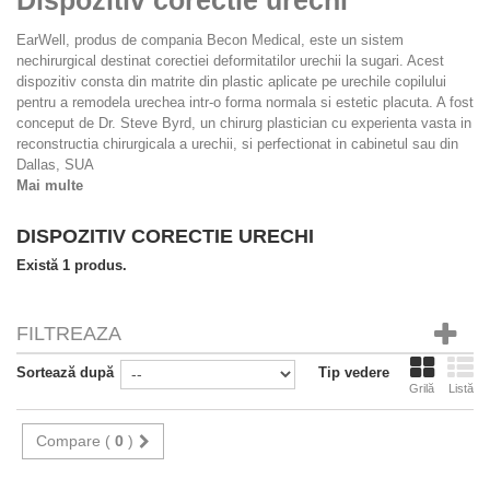
EarWell, produs de compania Becon Medical, este un sistem
nechirurgical destinat corectiei deformitatilor urechii la sugari. Acest
dispozitiv consta din matrite din plastic aplicate pe urechile copilului
pentru a remodela urechea intr-o forma normala si estetic placuta. A fost
conceput de Dr. Steve Byrd, un chirurg plastician cu experienta vasta in
reconstructia chirurgicala a urechii, si perfectionat in cabinetul sau din
Dallas, SUA
Mai multe
DISPOZITIV CORECTIE URECHI
Există 1 produs.
FILTREAZA
Sortează după
Tip vedere
Grilă
Listă
Compare (
0
)