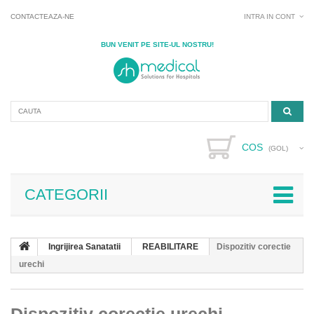
CONTACTEAZA-NE
INTRA IN CONT
BUN VENIT PE SITE-UL NOSTRU!
COS
(GOL)
CATEGORII
Ingrijirea Sanatatii
REABILITARE
Dispozitiv corectie
urechi
Dispozitiv corectie urechi