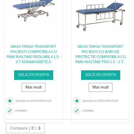
MASA TARGA TRANSPORT
MASA TARGA TRANSPORT
PACIENTI COMPATIBILA CU
PACIENTI CU BARI DE
RMN INALTIME REGLABILA 1.5 -
PROTECTIE COMPATIBILA CU
3 T NONMAGNETICA
RMN INALTIME FIXA 1.5 - 3 T...
SOLICITA OFERTA
SOLICITA OFERTA
Mai mult
Mai mult
ADAUGA LA LISTA DORINTELOR
ADAUGA LA LISTA DORINTELOR
COMPARA
COMPARA
Compare (
0
)