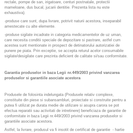
rectale, pompe de san, irigatoare, centuri postnatale, protectii
mameloane, dus bucal, jucarii dentitie. Prezenta lista nu este
exhaustiva).
-produse care sunt, dupa livrare, potrivit naturii acestora, inseparabil
amestecate cu alte elemente.
-produse sigilate incadrate in categoria medicamentelor de uz uman,
care necesita conditii speciale de depozitare si pastrare, astfel cum
acestea sunt mentionate in prospect de detinatorului autorizatiei de
punere pe piata. Prin exceptie, se accepta returul acelor consumabile
sigilate/desigilate care prezinta deficient de calitate si/sau conformitate.
Garantia produselor in baza Legii nr.449/2003 privind vanzarea
produselor si garantiile asociate acestora
Produsele de folosinta indelungata (Produsele relativ complexe,
constituite din piese si subansambluri, proiectate si construite pentru a
putea fi utilizat pe durata medie de utilizare si asupra carora se pot
efectua reparatii sau activitati de intretinere) beneficiaza de garantie de
conformitate in baza Legii nr.449/2003 privind vanzarea produselor si
garantiile asociate acestora.
Astfel, la livrare, produsul va fi insotit de certificat de garantie
- hartie