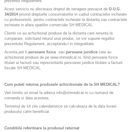
prezentul Regulament.
Acest serviciu nu afecteaza dreptul de retragere prevazut de
O.U.G.
34/2014
privind drepturile consumatorilor in cadrul contractelor incheiate
cu profesionistii,
pentru contractele incheiate la distanta sau contractele
incheiate in afara spatiilor comerciale SH MEDICAL.
Clientii ce au achizitionat produse de la distanta care renunta la
cumparare, solicitand returul unui produs, se vor supune regulilor
prezentului Regulament, acceptandu-l in integralitate.
Acestia pot fi
persoane fizice
sau
persoane juridice
care au
achizitionat produse de pe www.shmedical.ro, fiind persoane fizice
titulari ai facturii sau reprezentantii persoanei juridice titulare a facturii
fiscale SH MEDICAL.
Cum puteti returna produsele achizitionate de la SH MEDICAL?
Veti trimite un email la adresa
info@shmedical.ro
cu numarul de
comanda si data acesteia.
Termenul de 14 zile calendaristice se calculeaza de la data livrarii
produsului catre beneficiar.
Conditiile referitoare la produsul returnat