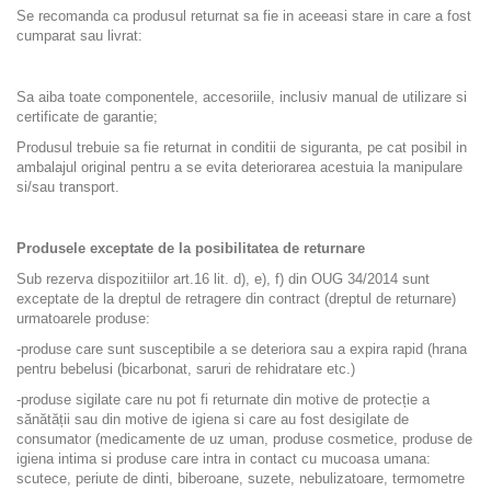
Se recomanda ca produsul returnat sa fie in aceeasi stare in care a fost
cumparat sau livrat:
Sa aiba toate componentele, accesoriile, inclusiv manual de utilizare si
certificate de garantie;
Produsul trebuie sa fie returnat in conditii de siguranta, pe cat posibil in
ambalajul original pentru a se evita deteriorarea acestuia la manipulare
si/sau transport.
Produsele exceptate de la posibilitatea de returnare
Sub rezerva dispozitiilor art.16 lit. d), e), f) din OUG 34/2014 sunt
exceptate de la dreptul de retragere din contract (dreptul de returnare)
urmatoarele produse:
-produse care sunt susceptibile a se deteriora sau a expira rapid (hrana
pentru bebelusi (bicarbonat, saruri de rehidratare etc.)
-produse sigilate care nu pot fi returnate din motive de protecție a
sănătății sau din motive de igiena si care au fost desigilate de
consumator (medicamente de uz uman, produse cosmetice, produse de
igiena intima si produse care intra in contact cu mucoasa umana:
scutece, periute de dinti, biberoane, suzete, nebulizatoare, termometre