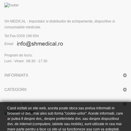
SH MEDICAL - Importator si distribuitor de echipamente, dispozitive si
consumabile medicale.
Tel.Fax 0359 199 654
Email
Program de lucru:
Luni - Vineri : 08:30 - 17:30
INFORMATII
CATEGORII
CONTUL MEU
Cand vizitati un site web, acesta poate stoca sau prelua informatii in
browser-ul dvs., mai ales sub forma "cookie-urilor". Aceste informatii, care
ar putea fi despre dvs., despre preferintele dvs. sau despre dispozitivul
dvs. de internet (computere, tablete sau mobile), sunt utilizate in cea mai
mare parte pentru a face ca site-ul sa functioneze asa cum va asteptati.