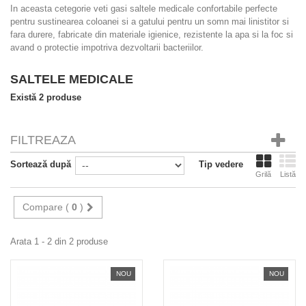
In aceasta cetegorie veti gasi saltele medicale confortabile perfecte
pentru sustinearea coloanei si a gatului pentru un somn mai linistitor si
fara durere, fabricate din materiale igienice, rezistente la apa si la foc si
avand o protectie impotriva dezvoltarii bacteriilor.
SALTELE MEDICALE
Există 2 produse
FILTREAZA
Sortează după
Tip vedere
Grilă
Listă
Compare (
0
)
Arata 1 - 2 din 2 produse
NOU
NOU