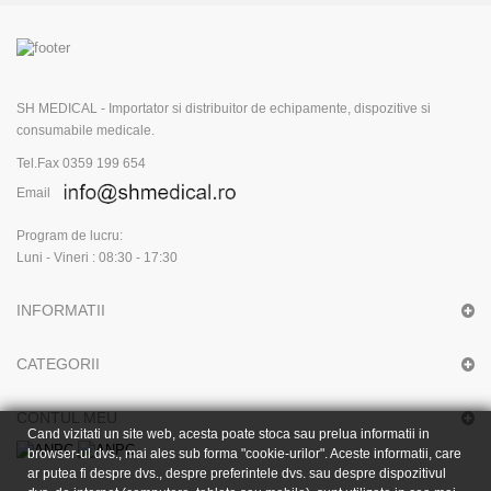
SH MEDICAL - Importator si distribuitor de echipamente, dispozitive si
consumabile medicale.
Tel.Fax 0359 199 654
Email
Program de lucru:
Luni - Vineri : 08:30 - 17:30
INFORMATII
CATEGORII
CONTUL MEU
Cand vizitati un site web, acesta poate stoca sau prelua informatii in
browser-ul dvs., mai ales sub forma "cookie-urilor". Aceste informatii, care
ar putea fi despre dvs., despre preferintele dvs. sau despre dispozitivul